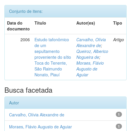
Conjunto de itens:
Data do
Título
Autor(es)
Tipo
documento
2006
Estudo tafonômico
Carvalho, Olívia
Artigo
de um
Alexandre de
;
sepultamento
Queiroz, Alberico
proveniente do sítio
Nogueira de
;
Toca do Tenente,
Moraes, Flávio
São Raimundo
Augusto de
Nonato, Piauí
Aguiar
Busca facetada
Autor
Carvalho, Olívia Alexandre de
1
Moraes, Flávio Augusto de Aguiar
1