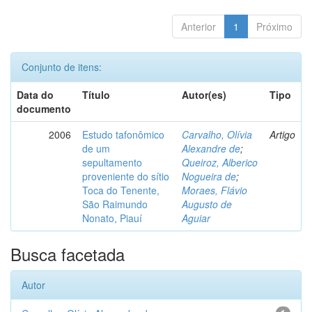
Anterior
1
Próximo
Conjunto de itens:
Data do
Título
Autor(es)
Tipo
documento
2006
Estudo tafonômico
Carvalho, Olívia
Artigo
de um
Alexandre de
;
sepultamento
Queiroz, Alberico
proveniente do sítio
Nogueira de
;
Toca do Tenente,
Moraes, Flávio
São Raimundo
Augusto de
Nonato, Piauí
Aguiar
Busca facetada
Autor