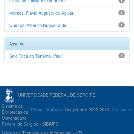
Carvalho, Olívia Alexandre de
1
Moraes, Flávio Augusto de Aguiar
1
Queiroz, Alberico Nogueira de
1
Assunto
Sítio Toca do Tenente, Piauí
1
UNIVERSIDADE FEDERAL DE SERGIPE
Sistema de
DSpace Software
Copyright © 2002-2010
Duraspace
Bibliotecas da
Universidade
Federal de Sergipe - SIBIUFS
Núcleo de Tecnologia da Informação - NTI