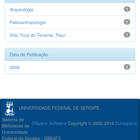
Arqueologia
1
Paleoantropologia
1
Sítio Toca do Tenente, Piauí
1
Data de Publicação
2006
1
UNIVERSIDADE FEDERAL DE SERGIPE
Sistema de
DSpace Software
Copyright © 2002-2010
Duraspace
Bibliotecas da
Universidade
Federal de Sergipe - SIBIUFS