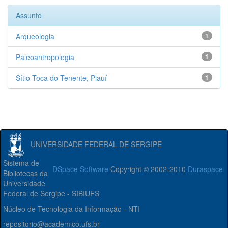
Assunto
Arqueologia
1
Paleoantropologia
1
Sítio Toca do Tenente, Piauí
1
UNIVERSIDADE FEDERAL DE SERGIPE
Sistema de
DSpace Software
Copyright © 2002-2010
Duraspace
Bibliotecas da
Universidade
Federal de Sergipe - SIBIUFS
Núcleo de Tecnologia da Informação - NTI
repositorio@academico.ufs.br