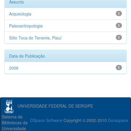
Assunto
Arqueologia
1
Paleoantropologia
1
Sítio Toca do Tenente, Piauí
1
Data de Publicação
2006
1
UNIVERSIDADE FEDERAL DE SERGIPE
Sistema de
DSpace Software
Copyright © 2002-2010
Duraspace
Bibliotecas da
Universidade