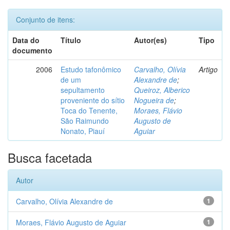
Conjunto de itens:
Data do
Título
Autor(es)
Tipo
documento
2006
Estudo tafonômico
Carvalho, Olívia
Artigo
de um
Alexandre de
;
sepultamento
Queiroz, Alberico
proveniente do sítio
Nogueira de
;
Toca do Tenente,
Moraes, Flávio
São Raimundo
Augusto de
Nonato, Piauí
Aguiar
Busca facetada
Autor
Carvalho, Olívia Alexandre de
1
Moraes, Flávio Augusto de Aguiar
1