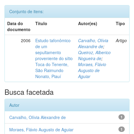
Conjunto de itens:
Data do
Título
Autor(es)
Tipo
documento
2006
Estudo tafonômico
Carvalho, Olívia
Artigo
de um
Alexandre de
;
sepultamento
Queiroz, Alberico
proveniente do sítio
Nogueira de
;
Toca do Tenente,
Moraes, Flávio
São Raimundo
Augusto de
Nonato, Piauí
Aguiar
Busca facetada
Autor
Carvalho, Olívia Alexandre de
1
Moraes, Flávio Augusto de Aguiar
1