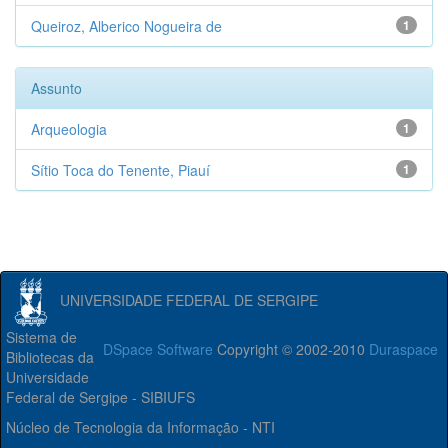
Queiroz, Alberico Nogueira de
1
Assunto
Arqueologia
1
Sítio Toca do Tenente, Piauí
1
UNIVERSIDADE FEDERAL DE SERGIPE
Sistema de
DSpace Software
Copyright © 2002-2010
Duraspace
Bibliotecas da
Universidade
Federal de Sergipe - SIBIUFS
Núcleo de Tecnologia da Informação - NTI