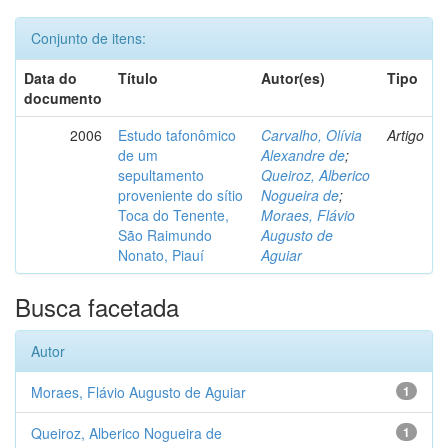
Conjunto de itens:
Data do
Título
Autor(es)
Tipo
documento
2006
Estudo tafonômico
Carvalho, Olívia
Artigo
de um
Alexandre de
;
sepultamento
Queiroz, Alberico
proveniente do sítio
Nogueira de
;
Toca do Tenente,
Moraes, Flávio
São Raimundo
Augusto de
Nonato, Piauí
Aguiar
Busca facetada
Autor
Moraes, Flávio Augusto de Aguiar
1
Queiroz, Alberico Nogueira de
1