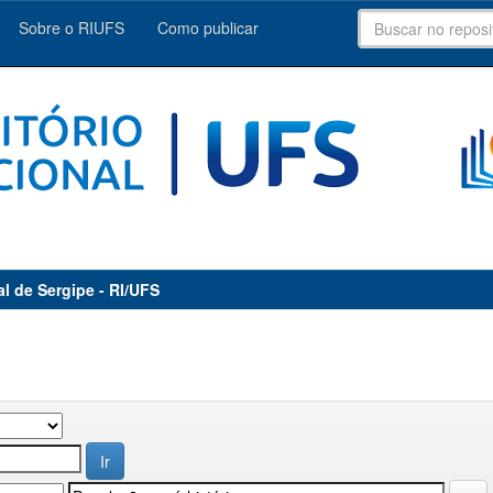
Sobre o RIUFS
Como publicar
al de Sergipe - RI/UFS