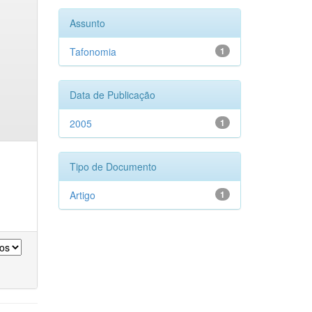
Assunto
Tafonomia
1
Data de Publicação
2005
1
Tipo de Documento
Artigo
1