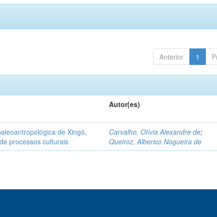
Anterior
1
P
Autor(es)
aleoantropológica de Xingó,
Carvalho, Olívia Alexandre de
;
de processos culturais
Queiroz, Alberico Nogueira de