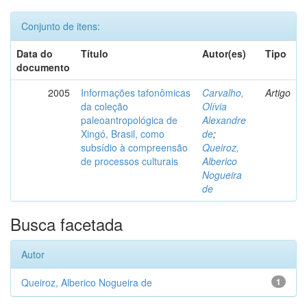
Conjunto de itens:
Data do
Título
Autor(es)
Tipo
documento
2005
Informações tafonômicas
Carvalho,
Artigo
da coleção
Olívia
paleoantropológica de
Alexandre
Xingó, Brasil, como
de
;
subsídio à compreensão
Queiroz,
de processos culturais
Alberico
Nogueira
de
Busca facetada
Autor
Queiroz, Alberico Nogueira de
1