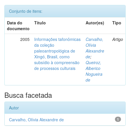
Conjunto de itens:
Data do
Título
Autor(es)
Tipo
documento
2005
Informações tafonômicas
Carvalho,
Artigo
da coleção
Olívia
paleoantropológica de
Alexandre
Xingó, Brasil, como
de
;
subsídio à compreensão
Queiroz,
de processos culturais
Alberico
Nogueira
de
Busca facetada
Autor
Carvalho, Olívia Alexandre de
1