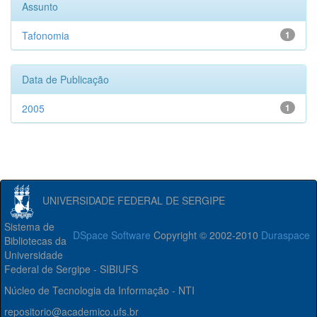
Assunto
Tafonomia
1
Data de Publicação
2005
1
UNIVERSIDADE FEDERAL DE SERGIPE
Sistema de
DSpace Software
Copyright © 2002-2010
Duraspace
Bibliotecas da
Universidade
Federal de Sergipe - SIBIUFS
Núcleo de Tecnologia da Informação - NTI
repositorio@academico.ufs.br