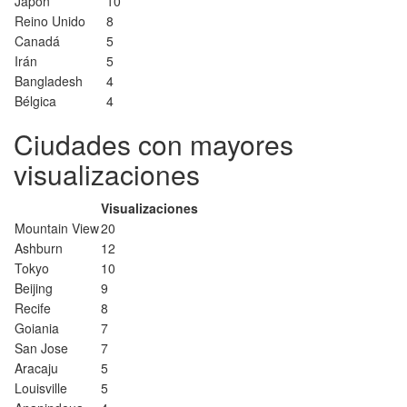
Japón
10
Reino Unido
8
Canadá
5
Irán
5
Bangladesh
4
Bélgica
4
Ciudades con mayores
visualizaciones
Visualizaciones
Mountain View
20
Ashburn
12
Tokyo
10
Beijing
9
Recife
8
Goiania
7
San Jose
7
Aracaju
5
Louisville
5