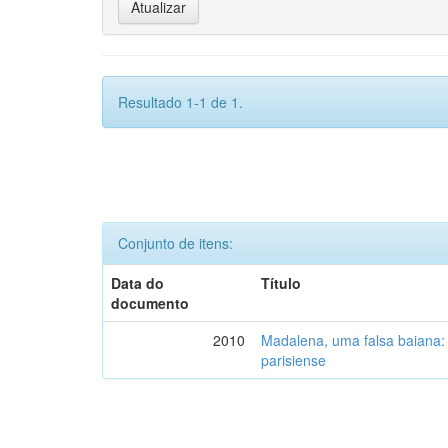
Resultado 1-1 de 1.
Conjunto de itens:
Data do
Título
documento
2010
Madalena, uma falsa baiana:
parisiense