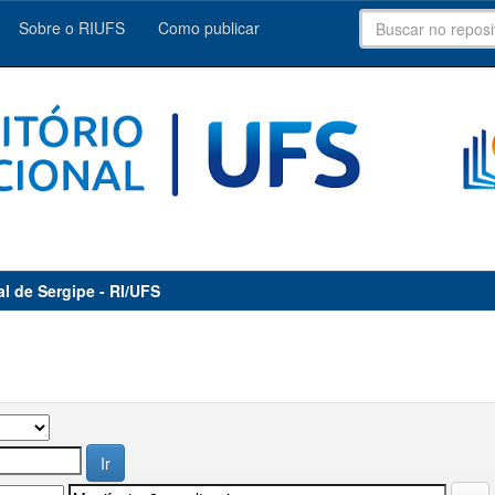
Sobre o RIUFS
Como publicar
al de Sergipe - RI/UFS