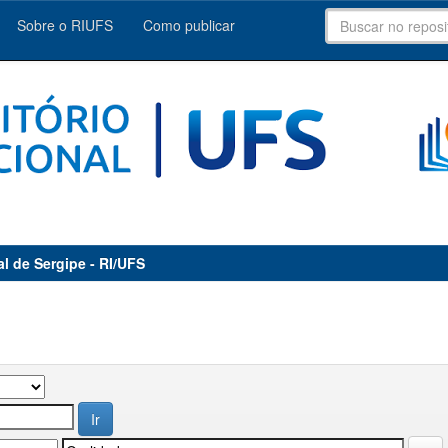
Sobre o RIUFS
Como publicar
al de Sergipe - RI/UFS