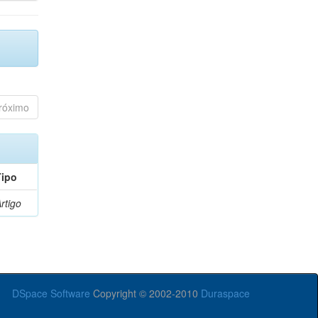
róximo
Tipo
rtigo
DSpace Software
Copyright © 2002-2010
Duraspace