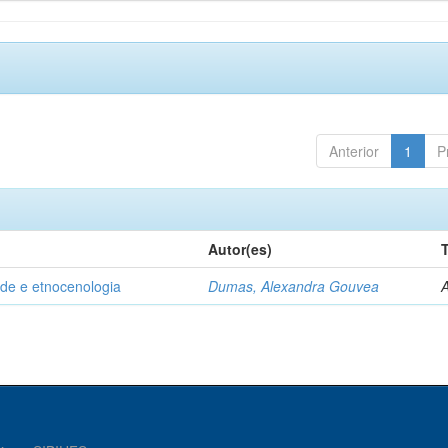
Anterior
1
P
Autor(es)
de e etnocenologia
Dumas, Alexandra Gouvea
A