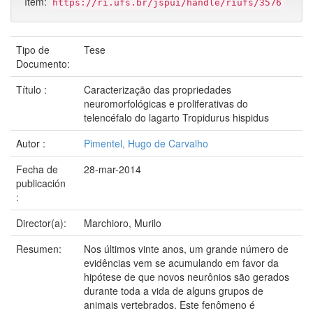
ítem:
https://ri.ufs.br/jspui/handle/riufs/3576
Tipo de
Tese
Documento:
Título :
Caracterização das propriedades
neuromorfológicas e proliferativas do
telencéfalo do lagarto Tropidurus hispidus
Autor :
Pimentel, Hugo de Carvalho
Fecha de
28-mar-2014
publicación
:
Director(a):
Marchioro, Murilo
Resumen:
Nos últimos vinte anos, um grande número de
evidências vem se acumulando em favor da
hipótese de que novos neurônios são gerados
durante toda a vida de alguns grupos de
animais vertebrados. Este fenômeno é