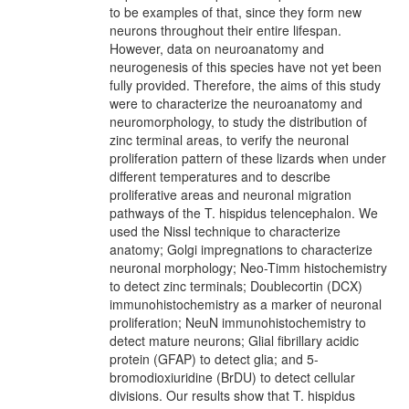
to be examples of that, since they form new
neurons throughout their entire lifespan.
However, data on neuroanatomy and
neurogenesis of this species have not yet been
fully provided. Therefore, the aims of this study
were to characterize the neuroanatomy and
neuromorphology, to study the distribution of
zinc terminal areas, to verify the neuronal
proliferation pattern of these lizards when under
different temperatures and to describe
proliferative areas and neuronal migration
pathways of the T. hispidus telencephalon. We
used the Nissl technique to characterize
anatomy; Golgi impregnations to characterize
neuronal morphology; Neo-Timm histochemistry
to detect zinc terminals; Doublecortin (DCX)
immunohistochemistry as a marker of neuronal
proliferation; NeuN immunohistochemistry to
detect mature neurons; Glial fibrillary acidic
protein (GFAP) to detect glia; and 5-
bromodioxiuridine (BrDU) to detect cellular
divisions. Our results show that T. hispidus