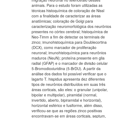
migração neuronal no telencéfalo desses
animais. Para o estudo foram utilizadas as
técnicas histoquímica de coloração de Nissl
com a finalidade de caracterizar as áreas
anatômicas; coloração de Golgi para
caracterização neuromorfológica dos neurônios
presentes no córtex cerebral; histoquímica de
Neo-Timm a fim de detectar os terminais de
zinco; imunohistoquímica para Doublecortina
(DCX), como marcador de proliferação
neuronal; imunohistoquímica para neurônios
maduros (NeuN); proteína presente em glia
radial (GFAP) e o marcador de divisão celular
5-Bromodioxiuridina (5-BrDU). A partir da
análise dos dados foi possível verificar que o
lagarto T. hispidus apresenta dez diferentes
tipos de neurônios distribuídos em suas três
áreas corticais, são eles: o granular (unipolar,
bipolar e multipolar), piramidal (normal,
invertido, aberto, bipiramidal e horizontal),
horizontal esférico e fusiforme, além disso,
verificou-se que as regiões zinco positivas
encontravam-se em áreas corticais, septum,