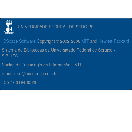
UNIVERSIDADE FEDERAL DE SERGIPE
DSpace Software
Copyright © 2002-2008
MIT
and
Hewlett-Packard
Sistema de Bibliotecas da Universidade Federal de Sergipe -
SIBIUFS
Núcleo de Tecnologia da Informação - NTI
repositorio@academico.ufs.br
+55 79 3194-6528