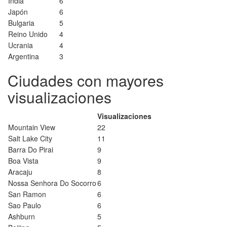
India
6
Japón
6
Bulgaria
5
Reino Unido
4
Ucrania
4
Argentina
3
Ciudades con mayores
visualizaciones
Visualizaciones
Mountain View
22
Salt Lake City
11
Barra Do Pirai
9
Boa Vista
9
Aracaju
8
Nossa Senhora Do Socorro
6
San Ramon
6
Sao Paulo
6
Ashburn
5