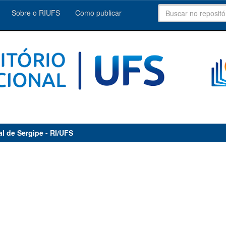
Sobre o RIUFS
Como publicar
al de Sergipe - RI/UFS