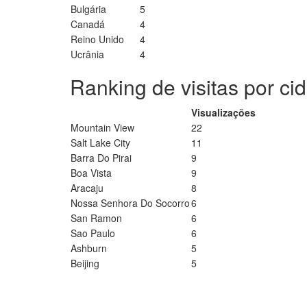
Bulgária
5
Canadá
4
Reino Unido
4
Ucrânia
4
Ranking de visitas por ci
Visualizações
Mountain View
22
Salt Lake City
11
Barra Do Pirai
9
Boa Vista
9
Aracaju
8
Nossa Senhora Do Socorro
6
San Ramon
6
Sao Paulo
6
Ashburn
5
Beijing
5