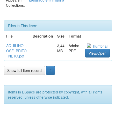
Appears in
Mestrado em História
Collections:
Files in This Item:
File
Description
Size
Format
AQUILINO_J
3,44
Adobe
OSE_BRITO
MB
PDF
View/Open
_NETO.pdf
Show full item record
Items in DSpace are protected by copyright, with all rights
reserved, unless otherwise indicated.