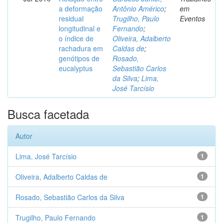
a deformação
Antônio Américo
;
em
residual
Trugilho, Paulo
Eventos
longitudinal e
Fernando
;
o índice de
Oliveira, Adalberto
rachadura em
Caldas de
;
genótipos de
Rosado,
eucalyptus
Sebastião Carlos
da Silva
;
Lima,
José Tarcísio
Busca facetada
Autor
Lima, José Tarcísio
1
Oliveira, Adalberto Caldas de
1
Rosado, Sebastião Carlos da Silva
1
Trugilho, Paulo Fernando
1