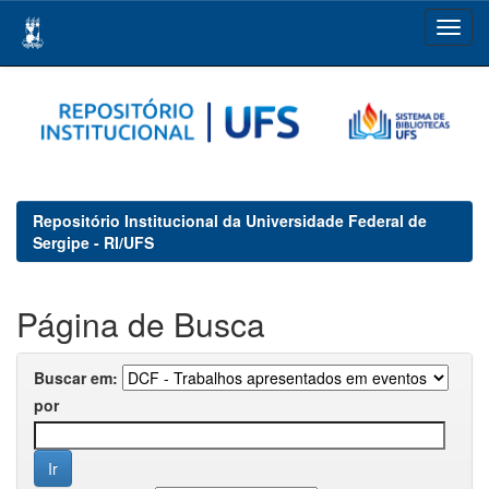
Skip
navigation
Repositório Institucional da Universidade Federal de
Sergipe - RI/UFS
Página de Busca
Buscar em:
por