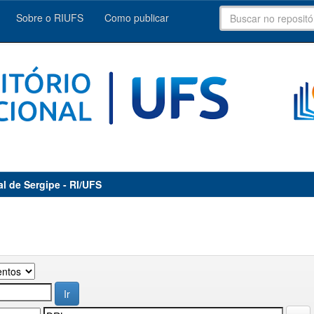
Sobre o RIUFS
Como publicar
al de Sergipe - RI/UFS