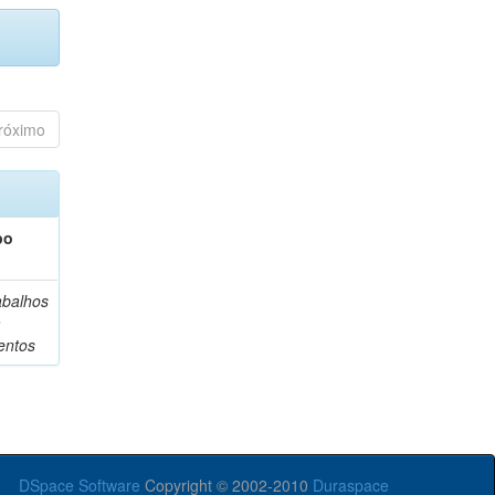
róximo
po
abalhos
m
entos
DSpace Software
Copyright © 2002-2010
Duraspace