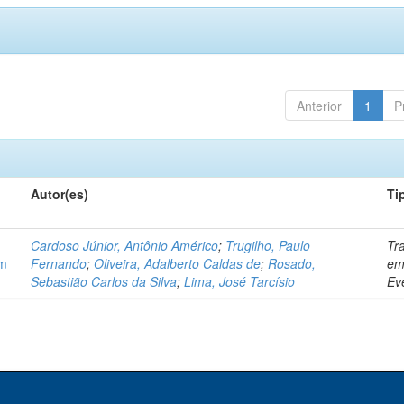
Anterior
1
P
Autor(es)
Ti
Cardoso Júnior, Antônio Américo
;
Trugilho, Paulo
Tr
em
Fernando
;
Oliveira, Adalberto Caldas de
;
Rosado,
e
Sebastião Carlos da Silva
;
Lima, José Tarcísio
Ev