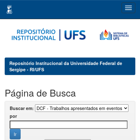
Skip
navigation
Repositório Institucional da Universidade Federal de
Sergipe - RI/UFS
Página de Busca
Buscar em:
por