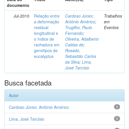
documento
Jul-2010
Relação entre
Cardoso Júnior,
Trabalhos
a deformação
Antônio Américo
;
em
residual
Trugilho, Paulo
Eventos
longitudinal e
Fernando
;
o índice de
Oliveira, Adalberto
rachadura em
Caldas de
;
genótipos de
Rosado,
eucalyptus
Sebastião Carlos
da Silva
;
Lima,
José Tarcísio
Busca facetada
Autor
Cardoso Júnior, Antônio Américo
1
Lima, José Tarcísio
1