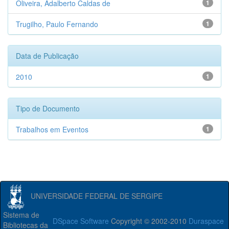
Oliveira, Adalberto Caldas de
1
Trugilho, Paulo Fernando
1
Data de Publicação
2010
1
Tipo de Documento
Trabalhos em Eventos
1
UNIVERSIDADE FEDERAL DE SERGIPE
Sistema de
DSpace Software
Copyright © 2002-2010
Duraspace
Bibliotecas da