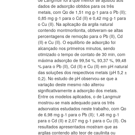
de Langmuir foi a que melhor se ajustou aos
dados de adsorção obtidos para os três
metais, com Qo de 1,51 mg g-1 para o Pb (II);
0,85 mg g-1 para o Cd (II) e 0,42 mg g-1 para
o Cu (II). Na aplicação da argila natural
contendo montmorilonita, obtiveram-se altas
percentagens de remoção para o Pb (II), Cd
(II) e Cu (II). O equilíbrio de adsorção foi
alcançado nos primeiros minutos, sendo
otimizado o tempo de contato de 30 min, com
máxima adsorção de 99,54 %, 93,37 %, 99,48
% para o Pb (II), Cd (II) e Cu (II) em pH natural
das soluções dos respectivos metais (pH 5,2 ±
0,2). No estudo de pH observou-se que a
variação deste mesmo não alterou
significativamente a adsorção dos metais.
Entre os modelos aplicados, o de Langmuir
mostrou-se mais adequado para os três
adsorvatos estudados neste trabalho, com Qo
de 6,98 mg g-1 para o Pb (II); 1,48 mg g-1
para o Cd (II) e 2,07 mg g-1 para o Cu (II). Os
resultados apresentados mostram que as
argilas contendo alto teor de caulinita ou