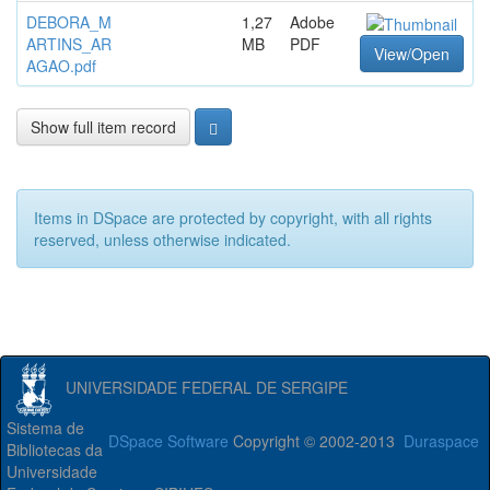
DEBORA_M
1,27
Adobe
ARTINS_AR
MB
PDF
View/Open
AGAO.pdf
Show full item record
Items in DSpace are protected by copyright, with all rights
reserved, unless otherwise indicated.
UNIVERSIDADE FEDERAL DE SERGIPE
Sistema de
DSpace Software
Copyright © 2002-2013
Duraspace
Bibliotecas da
Universidade