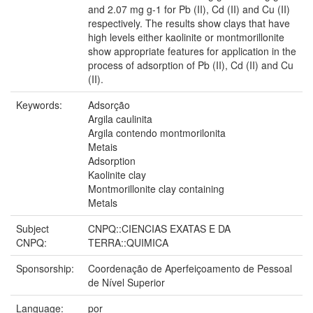
and 2.07 mg g-1 for Pb (II), Cd (II) and Cu (II)
respectively. The results show clays that have
high levels either kaolinite or montmorillonite
show appropriate features for application in the
process of adsorption of Pb (II), Cd (II) and Cu
(II).
Keywords:
Adsorção
Argila caulinita
Argila contendo montmorilonita
Metais
Adsorption
Kaolinite clay
Montmorillonite clay containing
Metals
Subject
CNPQ::CIENCIAS EXATAS E DA
CNPQ:
TERRA::QUIMICA
Sponsorship:
Coordenação de Aperfeiçoamento de Pessoal
de Nível Superior
Language:
por