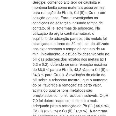
Sergipe, contendo alto teor de caulinita e
montmorilonita como materiais adsorventes
para remoção do Pb (II), Cd (II) e Cu (II) em
solução aquosa. Foram investigadas as
condições de adsorção incluindo tempo de
contato, pH e isotermas de adsorção. Na
utilização da argila caulinita natural, o
equilíbrio de adsorção para os três metais foi
alcançado em torno de 30 min, sendo utilizado
nos experimentos o tempo de contato de 60
min. Inicialmente, o estudo foi desenvolvido no
pH das soluções dos nitratos dos metais (pH
5,2 ± 0,2), obtendo-se uma remoção máxima
de 86,0 % para o Pb (II), 43,2 % para Cd (II) e
34,3 % para Cu (II). A avaliação do efeito do
pH sobre a adsorção mostrou que o aumento
do pH favorece a remoção até certo valor,
acima do qual os íons metálicos são
precipitados como hidróxidos insolúveis. O pH
7,0 foi determinado como sendo o mais
adequado para a remoção do Pb (II) ( 99,9 %),
Cd (II) (82,9 %) e Cu (II) (97,9 %). A isoterma