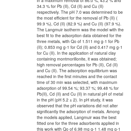
in a maximum removal of 86.0 %, 43.2 % and
34.3 % for Pb (II), Cd (II) and Cu (II)
respectively. The pH 7.0 was determined to be
the most efficient for the removal of Pb (II) (
99.9 %), Cd (II) (82.9 %) and Cu (II) (97.9 %).
The Langmuir isotherm was the model with the
best fit to the adsorption data obtained for the
three metals, with Qo of 1.511 mg g-1 for Pb
(II); 0.853 mg g-1 for Cd (II) and 0.417 mg g-1
for Cu (II). In the application of natural clay
containing montmorillonite, it was obtained;
high removal percentages for Pb (II), Cd (II)
and Cu (II). The adsorption equilibrium was
reached in the first minutes and the contact
time of 30 min was selected, with maximum
adsorption of 99.54 %; 93.37 %; 99.48 % for
Pb(II), Cd (II) and Cu (II) in natural pH of metal
in the pH (pH 5.2 ± 2). In pH study, it was
observed that the pH variations did not alter
significantly the adsorption of metals. Among
the models applied, Langmuir was the best
fitted one for the three adsorbents applied in
this work with Qo of 6.98 mg g-1 1.48 mg g-1