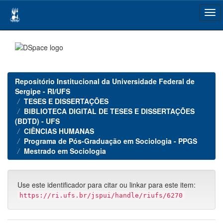
Skip
navigation
Repositório Institucional da Universidade Federal de
Sergipe - RI/UFS
TESES E DISSERTAÇÕES
BIBLIOTECA DIGITAL DE TESES E DISSERTAÇÕES
(BDTD) - UFS
CIÊNCIAS HUMANAS
Programa de Pós-Graduação em Sociologia - PPGS
Mestrado em Sociologia
Use este identificador para citar ou linkar para este item:
https://ri.ufs.br/jspui/handle/riufs/6270