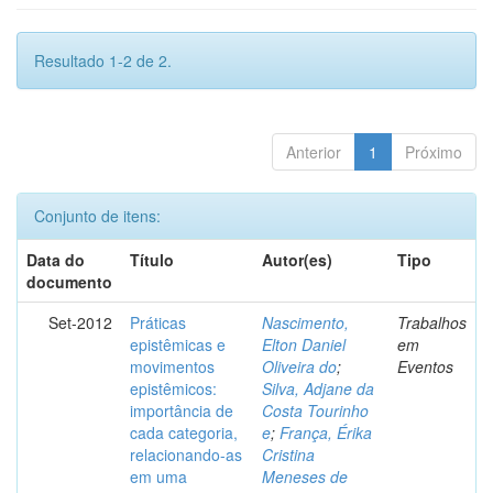
Resultado 1-2 de 2.
Anterior
1
Próximo
Conjunto de itens:
Data do
Título
Autor(es)
Tipo
documento
Set-2012
Práticas
Nascimento,
Trabalhos
epistêmicas e
Elton Daniel
em
movimentos
Oliveira do
;
Eventos
epistêmicos:
Silva, Adjane da
importância de
Costa Tourinho
cada categoria,
e
;
França, Érika
relacionando-as
Cristina
em uma
Meneses de