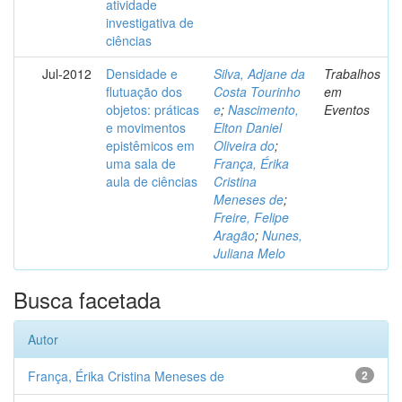
atividade
investigativa de
ciências
Jul-2012
Densidade e
Silva, Adjane da
Trabalhos
flutuação dos
Costa Tourinho
em
objetos: práticas
e
;
Nascimento,
Eventos
e movimentos
Elton Daniel
epistêmicos em
Oliveira do
;
uma sala de
França, Érika
aula de ciências
Cristina
Meneses de
;
Freire, Felipe
Aragão
;
Nunes,
Juliana Melo
Busca facetada
Autor
França, Érika Cristina Meneses de
2