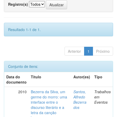
Registro(s)
Resultado 1-1 de 1.
Anterior
1
Próximo
Conjunto de itens:
Data do
Título
Autor(es)
Tipo
documento
2010
Bezerra da Silva, um
Santos,
Trabalhos
germe do morro: uma
Alfredo
em
interface entre o
Bezerra
Eventos
discurso literário e a
dos
letra da canção