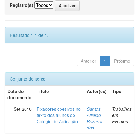
Registro(s)
Resultado 1-1 de 1.
Anterior
1
Próximo
Conjunto de itens:
Data do
Título
Autor(es)
Tipo
documento
Set-2010
Fixadores coesivos no
Santos,
Trabalhos
texto dos alunos do
Alfredo
em
Colégio de Aplicação
Bezerra
Eventos
dos