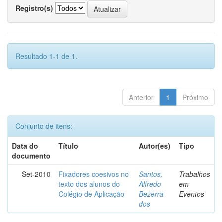
Registro(s)
Resultado 1-1 de 1.
Anterior
1
Próximo
Conjunto de itens:
Data do
Título
Autor(es)
Tipo
documento
Set-2010
Fixadores coesivos no
Santos,
Trabalhos
texto dos alunos do
Alfredo
em
Colégio de Aplicação
Bezerra
Eventos
dos