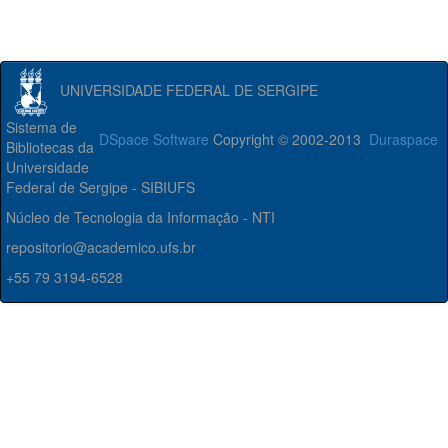
UNIVERSIDADE FEDERAL DE SERGIPE
Sistema de
DSpace Software
Copyright © 2002-2013
Duraspace
Bibliotecas da
Universidade
Federal de Sergipe - SIBIUFS
Núcleo de Tecnologia da Informação - NTI
repositorio@academico.ufs.br
+55 79 3194-6528