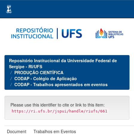
Skip
navigation
Repositório Institucional da Universidade Federal de
Sergipe - RI/UFS
PRODUÇÃO CIENTÍFICA
CODAP - Colégio de Aplicação
CODAP - Trabalhos apresentados em eventos
Please use this identifier to cite or link to this item:
https://ri.ufs.br/jspui/handle/riufs/661
Document
Trabalhos em Eventos