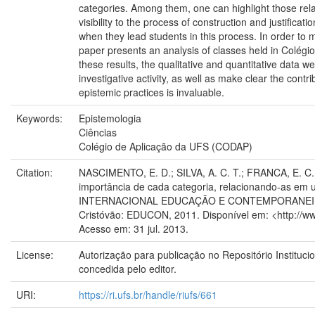
categories. Among them, one can highlight those relat
visibility to the process of construction and justificat
when they lead students in this process. In order to m
paper presents an analysis of classes held in Colégi
these results, the qualitative and quantitative data w
investigative activity, as well as make clear the contr
epistemic practices is invaluable.
Keywords:
Epistemologia
Ciências
Colégio de Aplicação da UFS (CODAP)
Citation:
NASCIMENTO, E. D.; SILVA, A. C. T.; FRANCA, E. C. 
importância de cada categoria, relacionando-as em 
INTERNACIONAL EDUCAÇÃO E CONTEMPORANEIDADE, 6
Cristóvão: EDUCON, 2011. Disponível em: <http://w
Acesso em: 31 jul. 2013.
License:
Autorização para publicação no Repositório Instituc
concedida pelo editor.
URI:
https://ri.ufs.br/handle/riufs/661