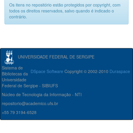
Os itens no repositório estão protegidos por copyright, com
todos os direitos reservados, salvo quando é indicado o
contrário.
UNIVERSIDADE FEDERAL DE SERGIPE
Sistema de
DSpace Software
Copyright © 2002-2010
Duraspace
Bibliotecas da
Universidade
Federal de Sergipe - SIBIUFS
Núcleo de Tecnologia da Informação - NTI
repositorio@academico.ufs.br
+55 79 3194-6528