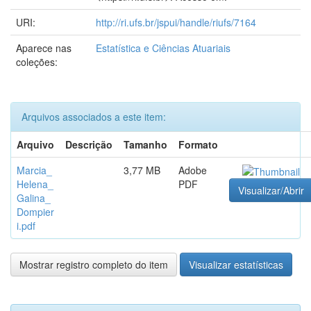
URI:
http://ri.ufs.br/jspui/handle/riufs/7164
Aparece nas
Estatística e Ciências Atuariais
coleções:
Arquivos associados a este item:
Arquivo
Descrição
Tamanho
Formato
Marcia_
3,77 MB
Adobe
Helena_
PDF
Visualizar/Abrir
Galina_
Dompier
i.pdf
Mostrar registro completo do item
Visualizar estatísticas