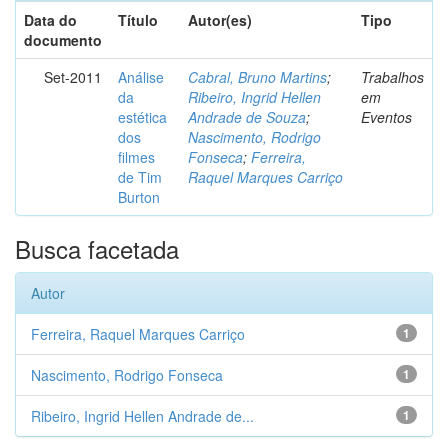
Data do
Título
Autor(es)
Tipo
documento
Set-2011
Análise
Cabral, Bruno Martins
;
Trabalhos
da
Ribeiro, Ingrid Hellen
em
estética
Andrade de Souza
;
Eventos
dos
Nascimento, Rodrigo
filmes
Fonseca
;
Ferreira,
de Tim
Raquel Marques Carriço
Burton
Busca facetada
Autor
Ferreira, Raquel Marques Carriço
1
Nascimento, Rodrigo Fonseca
1
Ribeiro, Ingrid Hellen Andrade de...
1