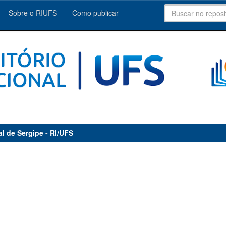
Sobre o RIUFS
Como publicar
al de Sergipe - RI/UFS