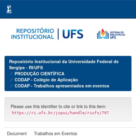
Skip
navigation
Repositório Institucional da Universidade Federal de
Sergipe - RI/UFS
PRODUÇÃO CIENTÍFICA
CODAP - Colégio de Aplicação
CODAP - Trabalhos apresentados em eventos
Please use this identifier to cite or link to this item:
https://ri.ufs.br/jspui/handle/riufs/797
Document
Trabalhos em Eventos