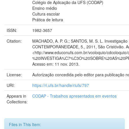
Colégio de Aplicação da UFS (CODAP)
Ensino médio
Cultura escolar
Prática de leitura
ISSN:
1982-3657
Citation:
MACHADO, A. P. G.; SANTOS, M. S. L. Investigação
CONTEMPORANEIDADE, 5., 2011, São Cristóvão. Anais
<http://www.educonufs.com.br/vcoloquio/cdcoloqu
%20INVESTIGA%C7%C3O%20SOBRE%20AS%20P
Acesso em: 11 nov. 2013.
License:
Autorização concedida pelo editor para publicação n
URI:
https://ri.ufs.br/handle/riufs/797
Appears in
CODAP - Trabalhos apresentados em eventos
Collections:
Files in This Item: