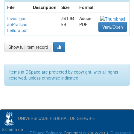
File
Description
Size
Format
Investigac
241,94
Adobe
aoPraticas
kB
PDF
View/Open
Leitura.pdf
Show full item record
Items in DSpace are protected by copyright, with all rights
reserved, unless otherwise indicated.
UNIVERSIDADE FEDERAL DE SERGIPE
Sistema de
DSpace Software
Copyright © 2002-2013
Duraspace