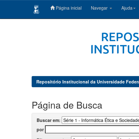
Página inicial
Navegar
Ajuda
Skip
navigation
Repositório Institucional da Universidade Feder
Página de Busca
Buscar em:
por