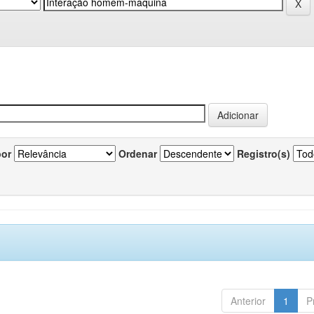
por
Ordenar
Registro(s)
Anterior
1
P