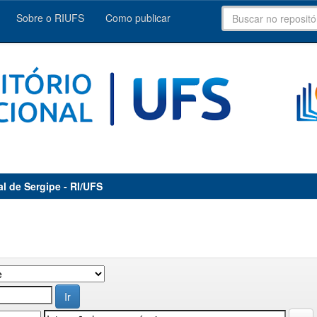
Sobre o RIUFS
Como publicar
al de Sergipe - RI/UFS