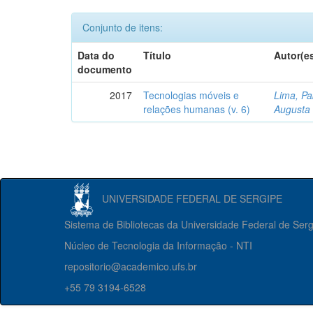
Conjunto de itens:
Data do
Título
Autor(e
documento
2017
Tecnologias móveis e
Lima, Pa
relações humanas (v. 6)
Augusta 
UNIVERSIDADE FEDERAL DE SERGIPE
Sistema de Bibliotecas da Universidade Federal de Ser
Núcleo de Tecnologia da Informação - NTI
repositorio@academico.ufs.br
+55 79 3194-6528