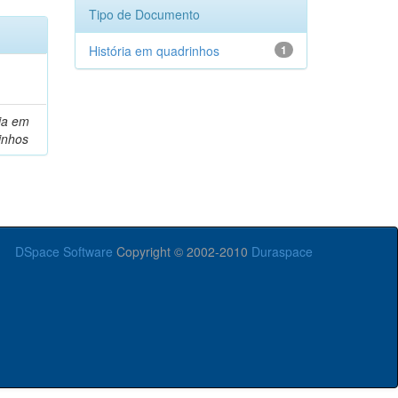
Tipo de Documento
História em quadrinhos
1
ria em
inhos
DSpace Software
Copyright © 2002-2010
Duraspace