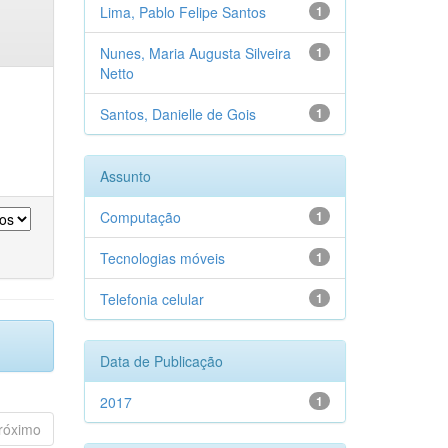
Lima, Pablo Felipe Santos
1
Nunes, Maria Augusta Silveira
1
Netto
Santos, Danielle de Gois
1
Assunto
Computação
1
Tecnologias móveis
1
Telefonia celular
1
Data de Publicação
2017
1
róximo