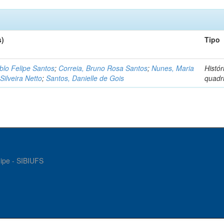
s)
Tipo
blo Felipe Santos
;
Correia, Bruno Rosa Santos
;
Nunes, Maria
Histó
Silveira Netto
;
Santos, Danielle de Gois
quadr
gipe - SIBIUFS