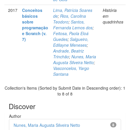
2017
Conceitos
Lima, Patrícia Soares
História
básicos
de
;
Rios, Carolina
em
sobre
Teodoro
;
Santos,
quadrinhos
programação
Fernanda Lemos dos
;
e Scratch (v.
Feitosa, Paola Eloá
7)
Guedes
;
Salgueiro,
Edilayne Meneses
;
Andrade, Beatriz
Trinchão
;
Nunes, Maria
Augusta Silveira Netto
;
Vasconcelos, Yargo
Santana
Collection's Items (Sorted by Submit Date in Descending order): 1
to 8 of 8
Discover
Author
Nunes, Maria Augusta Silveira Netto
8