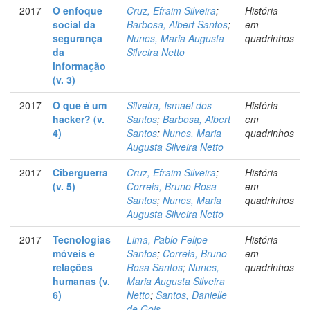
2017
O enfoque
Cruz, Efraim Silveira
;
História
social da
Barbosa, Albert Santos
;
em
segurança
Nunes, Maria Augusta
quadrinhos
da
Silveira Netto
informação
(v. 3)
2017
O que é um
Silveira, Ismael dos
História
hacker? (v.
Santos
;
Barbosa, Albert
em
4)
Santos
;
Nunes, Maria
quadrinhos
Augusta Silveira Netto
2017
Ciberguerra
Cruz, Efraim Silveira
;
História
(v. 5)
Correia, Bruno Rosa
em
Santos
;
Nunes, Maria
quadrinhos
Augusta Silveira Netto
2017
Tecnologias
Lima, Pablo Felipe
História
móveis e
Santos
;
Correia, Bruno
em
relações
Rosa Santos
;
Nunes,
quadrinhos
humanas (v.
Maria Augusta Silveira
6)
Netto
;
Santos, Danielle
de Gois