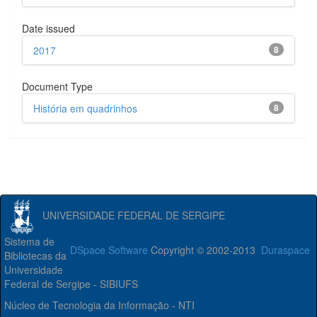
Date issued
2017
8
Document Type
História em quadrinhos
8
UNIVERSIDADE FEDERAL DE SERGIPE
Sistema de
DSpace Software
Copyright © 2002-2013
Duraspace
Bibliotecas da
Universidade
Federal de Sergipe - SIBIUFS
Núcleo de Tecnologia da Informação - NTI