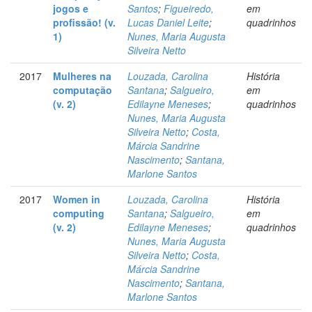
jogos e
Santos
;
Figueiredo,
em
profissão! (v.
Lucas Daniel Leite
;
quadrinhos
1)
Nunes, Maria Augusta
Silveira Netto
2017
Mulheres na
Louzada, Carolina
História
computação
Santana
;
Salgueiro,
em
(v. 2)
Edilayne Meneses
;
quadrinhos
Nunes, Maria Augusta
Silveira Netto
;
Costa,
Márcia Sandrine
Nascimento
;
Santana,
Marlone Santos
2017
Women in
Louzada, Carolina
História
computing
Santana
;
Salgueiro,
em
(v. 2)
Edilayne Meneses
;
quadrinhos
Nunes, Maria Augusta
Silveira Netto
;
Costa,
Márcia Sandrine
Nascimento
;
Santana,
Marlone Santos