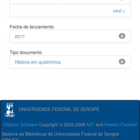
next >
Fecha de lanzamiento
2017
8
Tipo documento
História em quadrinhos
8
UNIVERSIDADE FEDERAL DE SERGIPE
DSpace Software
Copyright © 2002-2008
MIT
and
Hewlett-Packard
Sistema de Bibliotecas da Universidade Federal de Sergipe -