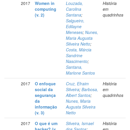
2017
Women in
Louzada,
História
computing
Carolina
em
(v. 2)
Santana
;
quadrinhos
Salgueiro,
Edilayne
Meneses
;
Nunes,
Maria Augusta
Silveira Netto
;
Costa, Márcia
Sandrine
Nascimento
;
Santana,
Marlone Santos
2017
O enfoque
Cruz, Efraim
História
social da
Silveira
;
Barbosa,
em
segurança
Albert Santos
;
quadrinhos
da
Nunes, Maria
informação
Augusta Silveira
(v. 3)
Netto
2017
O que é um
Silveira, Ismael
História
hacker? (v.
dos Santos
;
em