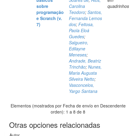
básicos
Soares de
;
Rios,
em
sobre
Carolina
quadrinhos
programação
Teodoro
;
Santos,
e Scratch (v.
Fernanda Lemos
7)
dos
;
Feitosa,
Paola Eloá
Guedes
;
Salgueiro,
Edilayne
Meneses
;
Andrade, Beatriz
Trinchão
;
Nunes,
Maria Augusta
Silveira Netto
;
Vasconcelos,
Yargo Santana
Elementos (mostrados por Fecha de envío en Descendente
orden): 1 a 8 de 8
Otras opciones relacionadas
Autor