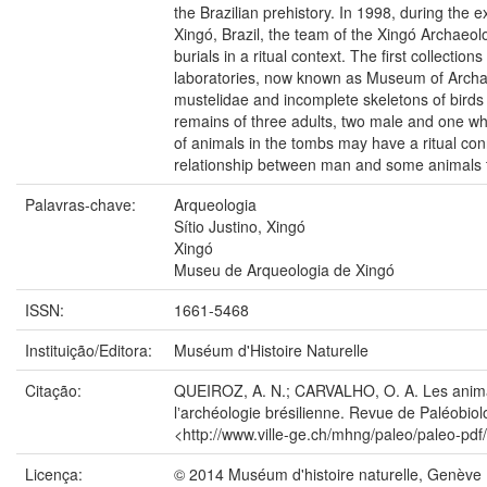
the Brazilian prehistory. In 1998, during the 
Xingó, Brazil, the team of the Xingó Archaeol
burials in a ritual context. The first collecti
laboratories, now known as Museum of Archa
mustelidae and incomplete skeletons of birds
remains of three adults, two male and one w
of animals in the tombs may have a ritual conn
relationship between man and some animals
Palavras-chave:
Arqueologia
Sítio Justino, Xingó
Xingó
Museu de Arqueologia de Xingó
ISSN:
1661-5468
Instituição/Editora:
Muséum d'Histoire Naturelle
Citação:
QUEIROZ, A. N.; CARVALHO, O. A. Les animaux
lʼarchéologie brésilienne. Revue de Paléobiol
<http://www.ville-ge.ch/mhng/paleo/paleo-pdf
Licença:
© 2014 Muséum d'histoire naturelle, Genève