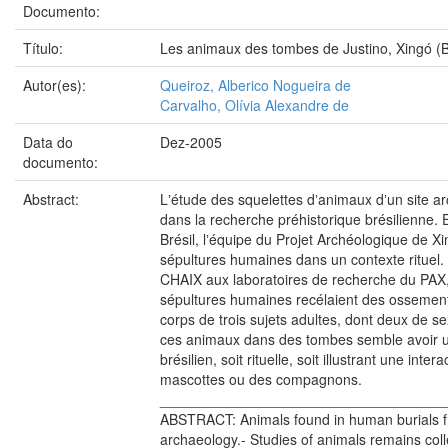
Documento:
Título:
Les animaux des tombes de Justino, Xingó (Bré
Autor(es):
Queiroz, Alberico Nogueira de
Carvalho, Olívia Alexandre de
Data do
Dez-2005
documento:
Abstract:
Lʼétude des squelettes dʼanimaux dʼun site ar
dans la recherche préhistorique brésilienne. 
Brésil, lʼéquipe du Projet Archéologique de X
sépultures humaines dans un contexte rituel. 
CHAIX aux laboratoires de recherche du PAX,
sépultures humaines recélaient des ossements
corps de trois sujets adultes, dont deux de s
ces animaux dans des tombes semble avoir un
brésilien, soit rituelle, soit illustrant une i
mascottes ou des compagnons.
____________________________________
ABSTRACT: Animals found in human burials from
archaeology.- Studies of animals remains coll