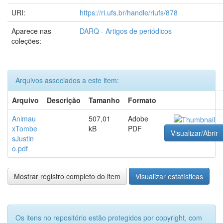
URI:
https://ri.ufs.br/handle/riufs/878
Aparece nas
DARQ - Artigos de periódicos
coleções:
Arquivos associados a este item:
Arquivo
Descrição
Tamanho
Formato
Animau
507,01
Adobe
xTombe
kB
PDF
Visualizar/Abrir
sJustin
o.pdf
Mostrar registro completo do item
Visualizar estatísticas
Os itens no repositório estão protegidos por copyright, com