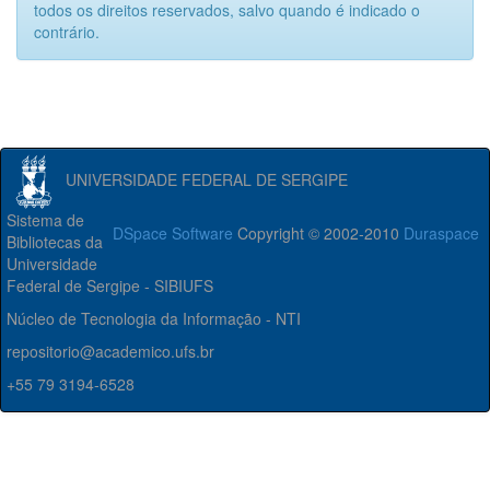
todos os direitos reservados, salvo quando é indicado o
contrário.
UNIVERSIDADE FEDERAL DE SERGIPE
Sistema de
DSpace Software
Copyright © 2002-2010
Duraspace
Bibliotecas da
Universidade
Federal de Sergipe - SIBIUFS
Núcleo de Tecnologia da Informação - NTI
repositorio@academico.ufs.br
+55 79 3194-6528