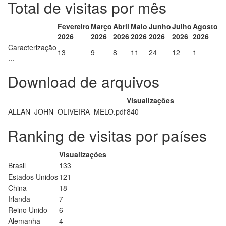
Total de visitas por mês
Fevereiro
Março
Abril
Maio
Junho
Julho
Agosto
2026
2026
2026
2026
2026
2026
2026
Caracterização
13
9
8
11
24
12
1
...
Download de arquivos
Visualizações
ALLAN_JOHN_OLIVEIRA_MELO.pdf
840
Ranking de visitas por países
Visualizações
Brasil
133
Estados Unidos
121
China
18
Irlanda
7
Reino Unido
6
Alemanha
4