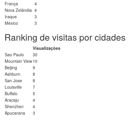
França
4
Nova Zelândia
4
Iraque
3
México
3
Ranking de visitas por cidades
Visualizações
Sao Paulo
30
Mountain View
10
Beijing
9
Ashburn
8
San Jose
8
Louisville
7
Buffalo
5
Aracaju
4
Shenzhen
4
Apucarana
3