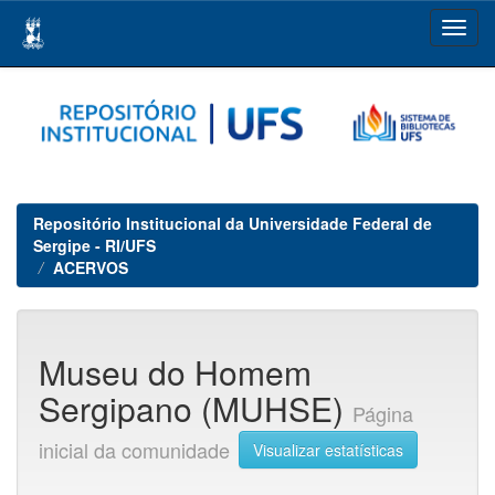
Skip
navigation
Repositório Institucional da Universidade Federal de
Sergipe - RI/UFS
ACERVOS
Museu do Homem
Sergipano (MUHSE)
Página
inicial da comunidade
Visualizar estatísticas