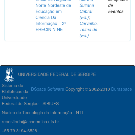
Norte-Nordeste de
Suzana
de
Educação em
Cabral
Eventos
Ciência Da
(Ed.)
;
Informação – 2º
Carvalho,
ERECIN N-NE
Telma de
(Ed.)
UNIVERSIDADE FEDERAL DE SERGIPE
Sistema de
DSpace Software
Copyright © 2002-2010
Duraspace
Bibliotecas da
Universidade
Federal de Sergipe - SIBIUFS
Núcleo de Tecnologia da Informação - NTI
repositorio@academico.ufs.br
+55 79 3194-6528