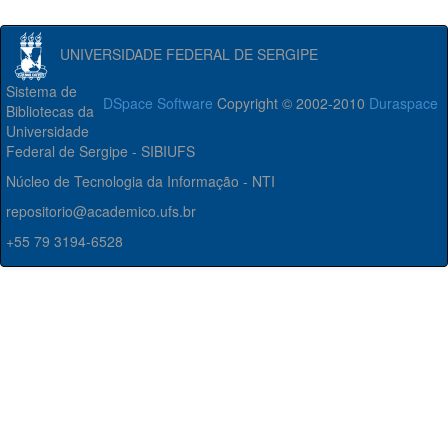
UNIVERSIDADE FEDERAL DE SERGIPE
Sistema de
DSpace Software
Copyright © 2002-2010
Duraspace
Bibliotecas da
Universidade
Federal de Sergipe - SIBIUFS
Núcleo de Tecnologia da Informação - NTI
repositorio@academico.ufs.br
+55 79 3194-6528