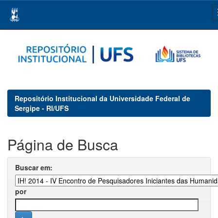
Skip
navigation
Repositório Institucional da Universidade Federal de
Sergipe - RI/UFS
Página de Busca
Buscar em:
por