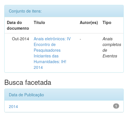
Conjunto de itens:
Data do
Título
Autor(es)
Tipo
documento
Out-2014
Anais eletrônicos: IV
-
Anais
Encontro de
completos
Pesquisadores
de
Iniciantes das
Eventos
Humanidades: IH!
2014
Busca facetada
Data de Publicação
2014
1