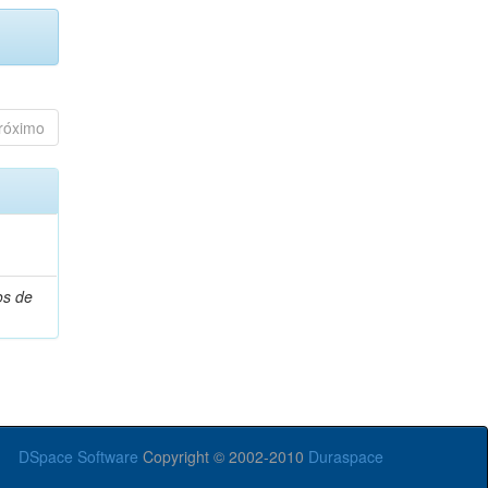
róximo
os de
DSpace Software
Copyright © 2002-2010
Duraspace