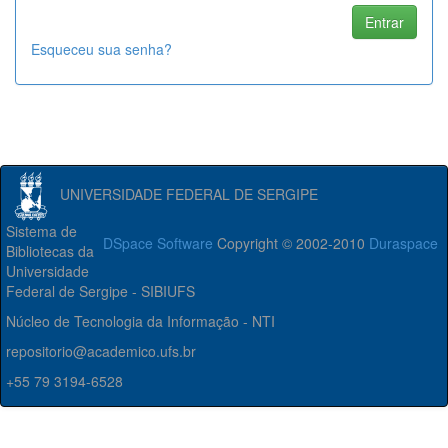
Esqueceu sua senha?
UNIVERSIDADE FEDERAL DE SERGIPE
Sistema de
DSpace Software
Copyright © 2002-2010
Duraspace
Bibliotecas da
Universidade
Federal de Sergipe - SIBIUFS
Núcleo de Tecnologia da Informação - NTI
repositorio@academico.ufs.br
+55 79 3194-6528