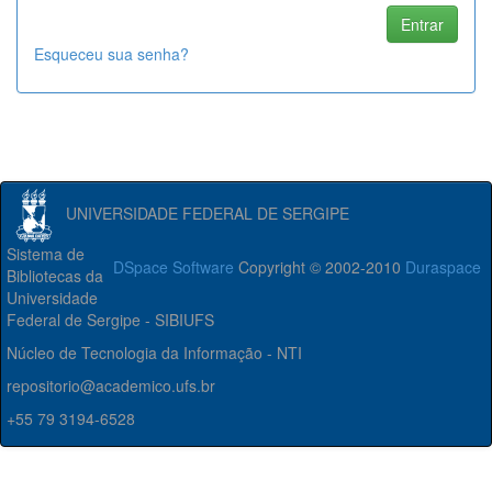
Esqueceu sua senha?
UNIVERSIDADE FEDERAL DE SERGIPE
Sistema de
DSpace Software
Copyright © 2002-2010
Duraspace
Bibliotecas da
Universidade
Federal de Sergipe - SIBIUFS
Núcleo de Tecnologia da Informação - NTI
repositorio@academico.ufs.br
+55 79 3194-6528