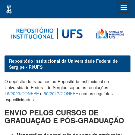
Skip
navigation
Repositório Institucional da Universidade Federal de
Sergipe - RI/UFS
O depósito de trabalhos no Repositório Institucional da
Universidade Federal de Sergipe segue as resoluções
16/2023/CONEPE
e
50/2017/CONEPE
com as seguintes
especificidades:
ENVIO PELOS CURSOS DE
GRADUAÇÃO E PÓS-GRADUAÇÃO
Monografias de conclusão de curso de graduação: