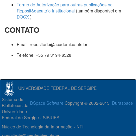
Termo de Autorização para outras publicações no
Reposit&oacut;rio Institucional
(também disponível em
DOCX
)
CONTATO
Email: repositorio@academico.ufs.br
Telefone: +55 79 3194-6528
UNIVERSIDADE FEDERAL DE SERGIPE
Sistema de
DSpace Software
Copyright © 2002-2013
Duraspace
Bibliotecas da
Universidade
Federal de Sergipe - SIBIUFS
Núcleo de Tecnologia da Informação - NTI
repositorio@academico.ufs.br