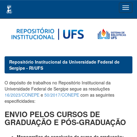
Skip
navigation
Repositório Institucional da Universidade Federal de
Sergipe - RI/UFS
O depósito de trabalhos no Repositório Institucional da
Universidade Federal de Sergipe segue as resoluções
16/2023/CONEPE
e
50/2017/CONEPE
com as seguintes
especificidades:
ENVIO PELOS CURSOS DE
GRADUAÇÃO E PÓS-GRADUAÇÃO
Monografias de conclusão de curso de graduação: