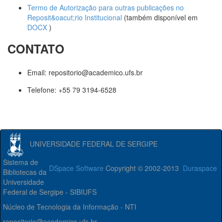
Termo de Autorização para outras publicações no
Reposit&oacut;rio Institucional
(também disponível em
DOCX
)
CONTATO
Email: repositorio@academico.ufs.br
Telefone: +55 79 3194-6528
UNIVERSIDADE FEDERAL DE SERGIPE
Sistema de
DSpace Software
Copyright © 2002-2013
Duraspace
Bibliotecas da
Universidade
Federal de Sergipe - SIBIUFS
Núcleo de Tecnologia da Informação - NTI
repositorio@academico.ufs.br