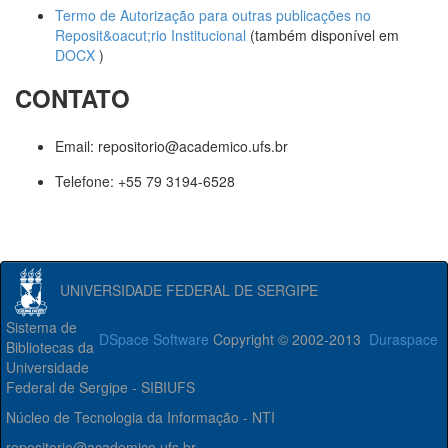
Termo de Autorização para outras publicações no
Reposit&oacut;rio Institucional
(também disponível em
DOCX
)
CONTATO
Email: repositorio@academico.ufs.br
Telefone: +55 79 3194-6528
UNIVERSIDADE FEDERAL DE SERGIPE
Sistema de
DSpace Software
Copyright © 2002-2013
Duraspace
Bibliotecas da
Universidade
Federal de Sergipe - SIBIUFS
Núcleo de Tecnologia da Informação - NTI
repositorio@academico.ufs.br