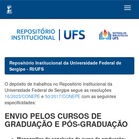
Skip
navigation
Repositório Institucional da Universidade Federal de
Sergipe - RI/UFS
O depósito de trabalhos no Repositório Institucional da
Universidade Federal de Sergipe segue as resoluções
16/2023/CONEPE
e
50/2017/CONEPE
com as seguintes
especificidades:
ENVIO PELOS CURSOS DE
GRADUAÇÃO E PÓS-GRADUAÇÃO
Monografias de conclusão de curso de graduação: