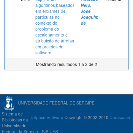
algoritmos baseados
Neto,
em enxames de
José
partículas no
Joaquim
contexto do
de
problema do
escalonamento e
atribuição de tarefas
em projetos de
software
Mostrando resultados 1 a 2 de 2
UNIVERSIDADE FEDERAL DE SERGIPE
Sistema de
DSpace Software
Copyright © 2002-2010
Duraspace
Bibliotecas da
Universidade
Federal de Sergipe - SIBIUFS