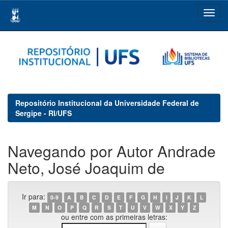
Skip
navigation
Repositório Institucional da Universidade Federal de
Sergipe - RI/UFS
Navegando por Autor Andrade
Neto, José Joaquim de
Ir para:
0-9
A
B
C
D
E
F
G
H
I
J
K
L
M
N
O
P
Q
R
S
T
U
V
W
X
Y
Z
ou entre com as primeiras letras: