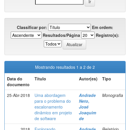
Classificar por:
Em ordem:
Resultados/Página
Registro(s):
Mostrando resultados 1 a 2 de 2
Data do
Título
Autor(es)
Tipo
documento
25-Abr-2018
Uma abordagem
Andrade
Monografia
para o problema do
Neto,
escalonamento
José
dinâmico em projeto
Joaquim
de software
de
2018
Explorando
Andrade
Relatório