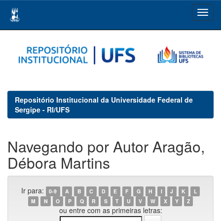
Skip
navigation
Repositório Institucional da Universidade Federal de
Sergipe - RI/UFS
Navegando por Autor Aragão,
Débora Martins
Ir para:
0-9
A
B
C
D
E
F
G
H
I
J
K
L
M
N
O
P
Q
R
S
T
U
V
W
X
Y
Z
ou entre com as primeiras letras: