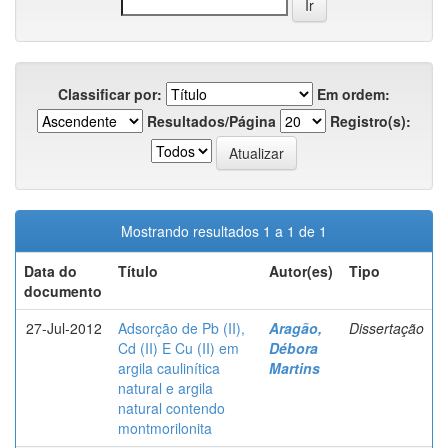
Classificar por:
Em ordem:
Resultados/Página
Registro(s):
Mostrando resultados 1 a 1 de 1
Data do
Título
Autor(es)
Tipo
documento
27-Jul-2012
Adsorção de Pb (II),
Aragão,
Dissertação
Cd (II) E Cu (II) em
Débora
argila caulinítica
Martins
natural e argila
natural contendo
montmorilonita