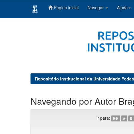
Página inicial
Navegar
Ajuda
Skip
navigation
Repositório Institucional da Universidade Feder
Navegando por Autor Brag
Ir para:
0-9
A
B