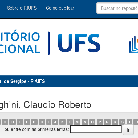
Sobre o RIUFS
Como publicar
al de Sergipe - RI/UFS
hini, Claudio Roberto
C
D
E
F
G
H
I
J
K
L
M
N
O
P
Q
R
S
T
U
ou entre com as primeiras letras: