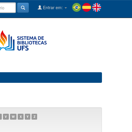
Entrar em:
V
W
X
Y
Z