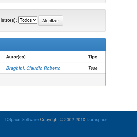
istro(s):
Autor(es)
Tipo
Braghini, Claudio Roberto
Tese
DSpace Software
Copyright © 2002-2010
Duraspace